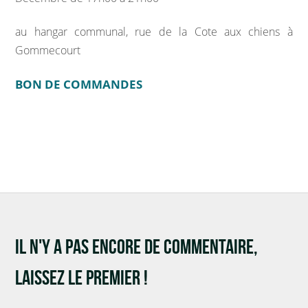
INFOS PRATIQUES
au hangar communal, rue de la Cote aux chiens à
Gommecourt
Vos démarches
BON DE COMMANDES
Demande d’acte civil
Nouvel habitant
VOS OUTILS
Agenda
Espace documentaire
IL N'Y A PAS ENCORE DE COMMENTAIRE,
LAISSEZ LE PREMIER !
Catalogue de la bibliothèque