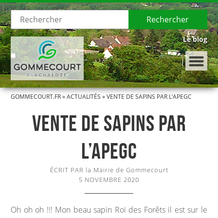
Rechercher
Le blog
GOMMECOURT.FR
»
ACTUALITÉS
»
VENTE DE SAPINS PAR L’APEGC
LE VILLAGE
VENTE DE SAPINS PAR
Présentation de Gommecourt
L’APEGC
Histoire de Gommecourt
ÉCRIT PAR la Mairie de Gommecourt
LA MUNICIPALITÉ
5 NOVEMBRE 2020
Le Conseil municipal
Oh oh oh !!! Mon beau sapin Roi des Forêts il est sur le