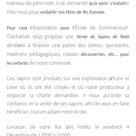
traineau du père noël, il ne demande
er
Marchés publics
qu’à venir s’install
chez vous pour
embellir vos fêtes de fin d’année.
Intercommunalité
Association
École de Gommecourt-
Pour cela l’
pour l’
VIE COMMUNALE
Clachaloze vous propose une
Vente de Sapins de Noël
desti
ée à financer une partie des sorties, spectacles,
n
École et organisation périscolaire
matériels pédagogiques, classes
découvertes, etc… pour
de notre commune.
les enfants
Bibliothèque
Ces sapins sont produits sur une exploitation
Eure et
d’
Associations
Loire où ils ont été choyés et où notre producteur a
respecté la charte demandée. Il nous accorde sa
Salle communale
confiance et la vente de ses sapins, afin de vous en faire
bénéficier, tout en aidant notre école.
CCAS
Livraison de votre Roi des Forêts le vendredi 4
Aux alentours
Décembre de 17h00 à 21h00