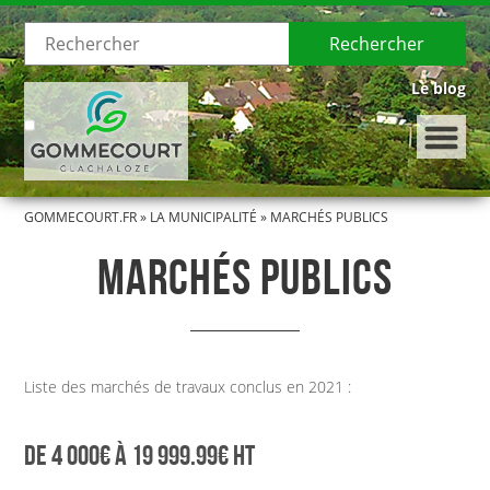
Rechercher
Le blog
GOMMECOURT.FR
»
LA MUNICIPALITÉ
»
MARCHÉS PUBLICS
LE VILLAGE
MARCHÉS PUBLICS
Présentation de Gommecourt
Histoire de Gommecourt
Liste des marchés de travaux conclus en 2021 :
LA MUNICIPALITÉ
Le Conseil municipal
DE 4 000€ À 19 999.99€ HT