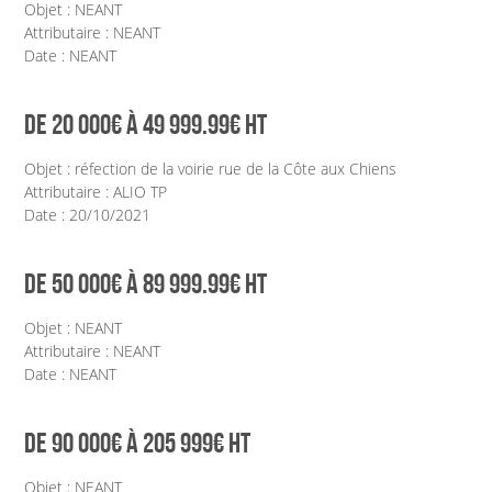
Objet : NEANT
Marchés publics
Attributaire : NEANT
Date : NEANT
Intercommunalité
DE 20 000€ À 49 999.99€ HT
VIE COMMUNALE
Objet : réfection de la voirie rue de la Côte aux Chiens
École et organisation périscolaire
Attributaire : ALIO TP
Date : 20/10/2021
Bibliothèque
DE 50 000€ À 89 999.99€ HT
Associations
Objet : NEANT
Attributaire : NEANT
Salle communale
Date : NEANT
CCAS
DE 90 000€ À 205 999€ HT
Aux alentours
Objet : NEANT