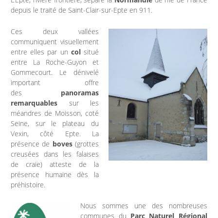
depuis le traité de Saint-Clair-sur-Epte en 911.
INFOS PRATIQUES
Ces deux vallées
Vos démarches
communiquent visuellement
entre elles par un
col
situé
entre La Roche-Guyon et
Demande d’acte civil
Gommecourt. Le dénivelé
important offre
Nouvel habitant
des
panoramas
remarquables
sur les
méandres de Moisson, coté
VOS OUTILS
Seine, sur le plateau du
Vexin, côté Epte. La
Agenda
présence de
boves
(grottes
creusées dans les falaises
de craie) atteste de la
Espace documentaire
présence humaine dès la
préhistoire.
Catalogue de la bibliothèque
Nous sommes une des nombreuses
communes du
Parc Naturel Régional