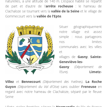
naturelles, à une altitude de 140 m. L’espace habité se répartit
Marchés publics
de part et d’autre de l’
arrête rocheuse
: le hameau de
Clachaloze se tournant vers la
vallée de la Seine
et le village de
Intercommunalité
Gommecourt vers la
vallée de l’Epte
.
Situer géographiquement
VIE COMMUNALE
notre village est assez
simple : nous partageons
École et organisation périscolaire
nos limites
communales avec les villes
et
Bibliothèque
villages de
Gasny
,
Sainte-
Geneviève-les-
Associations
Gasny
(Département de
l’Eure),
Limetz-
Salle communale
Villez
et
Bennecourt
(Département des Yvelines),
La Roche
Guyon
(Département du Val d’Oise)
sans oublier
Freneuse
en
CCAS
regard avec notre hameau de Clachaloze, séparé par le fleuve
Seine
Aux alentours
L’Epte, rivière frontière, sépare la
Normandie
de l’Ile de France