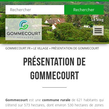
Rechercher
Le blog
GOMMECOURT.FR
»
LE VILLAGE
»
PRÉSENTATION DE GOMMECOURT
LE VILLAGE
PRÉSENTATION DE
Présentation de Gommecourt
GOMMECOURT
Histoire de Gommecourt
LA MUNICIPALITÉ
Le Conseil municipal
Gommecourt
est une
commune rurale
de 621 habitants qui
s’étend sur 573 hectares, dont environ 530 hectares de zones