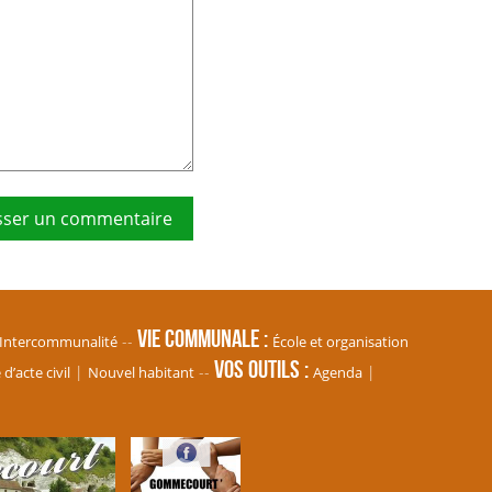
Vie communale
Intercommunalité
École et organisation
Vos Outils
’acte civil
Nouvel habitant
Agenda