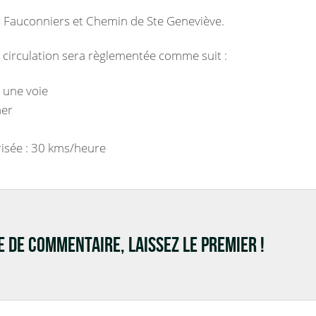
s Fauconniers et Chemin de Ste Geneviève.
a circulation sera règlementée comme suit :
r une voie
ner
isée : 30 kms/heure
RE DE COMMENTAIRE, LAISSEZ LE PREMIER !