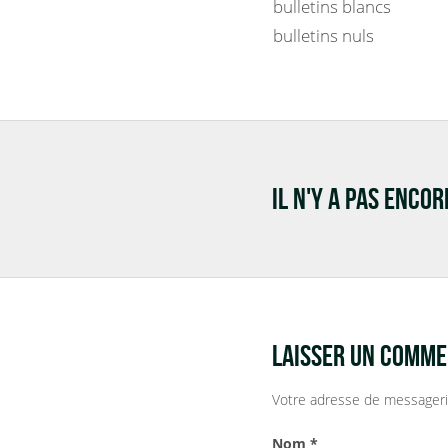
bulletins blancs
bulletins nuls
IL N'Y A PAS ENCO
LAISSER UN COMME
Votre adresse de messageri
Nom
*