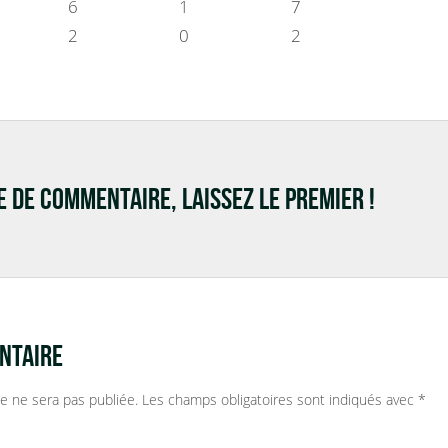
6
1
7
2
0
2
RE DE COMMENTAIRE, LAISSEZ LE PREMIER !
NTAIRE
e ne sera pas publiée.
Les champs obligatoires sont indiqués avec
*