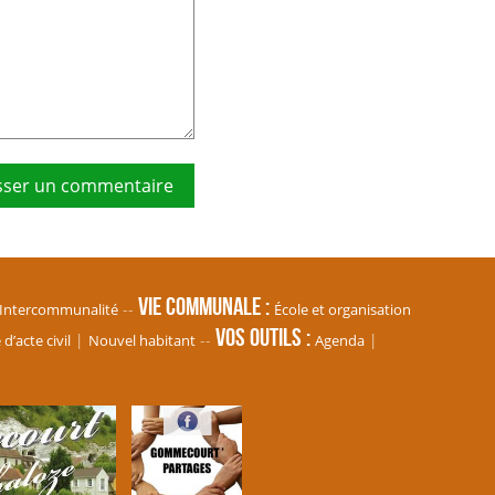
Vie communale
Intercommunalité
École et organisation
Vos Outils
’acte civil
Nouvel habitant
Agenda