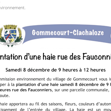
,
nvironnement.