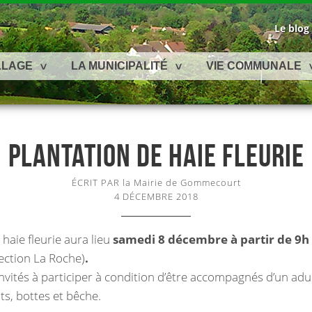
Le blog
LLAGE
LA MUNICIPALITÉ
VIE COMMUNALE
PLANTATION DE HAIE FLEURIE
ÉCRIT PAR la Mairie de Gommecourt
4 DÉCEMBRE 2018
haie fleurie aura lieu
samedi 8 décembre à partir de 9h
rection La Roche)
.
nvités à participer à condition d’être accompagnés d’un adul
ts, bottes et bêche.