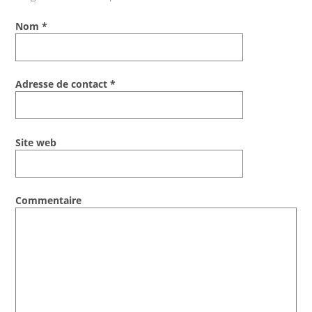
Soumission d’articles pour le blog
Nom
*
Adresse de contact
*
Site web
Commentaire