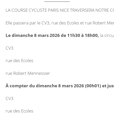
Marchés publics
LA COURSE CYCLISTE PARIS NICE TRAVERSERA NOTRE
Intercommunalité
Elle passera par le CV3, rue des Ecoles et rue Robert Me
VIE COMMUNALE
Le dimanche 8 mars 2026 de 11h30 à 18h00,
la circ
École et organisation périscolaire
CV3
Bibliothèque
rue des Ecoles
Associations
rue Robert Mennessier
Salle communale
À compter du dimanche 8 mars 2026 (00h01) et ju
CCAS
CV3
Aux alentours
rue des Ecoles