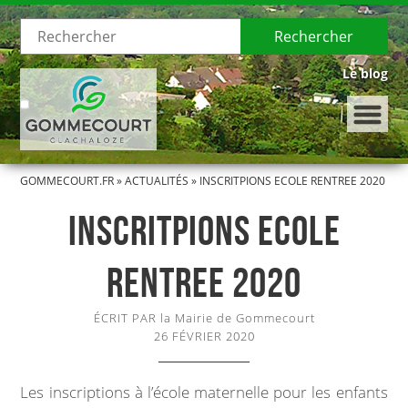
Rechercher
Le blog
GOMMECOURT.FR
»
ACTUALITÉS
»
INSCRITPIONS ECOLE RENTREE 2020
LE VILLAGE
INSCRITPIONS ECOLE
Présentation de Gommecourt
RENTREE 2020
Histoire de Gommecourt
ÉCRIT PAR la Mairie de Gommecourt
LA MUNICIPALITÉ
26 FÉVRIER 2020
Le Conseil municipal
Les inscriptions à l’école maternelle pour les enfants