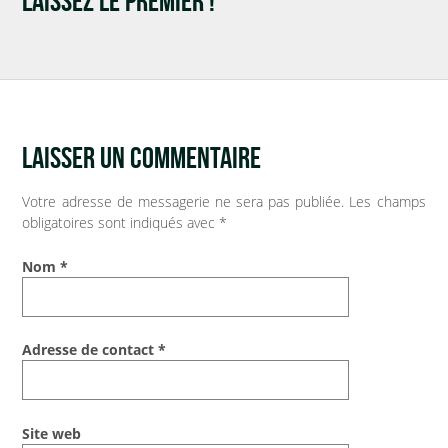
LAISSEZ LE PREMIER !
INFOS PRATIQUES
Vos démarches
Demande d’acte civil
LAISSER UN COMMENTAIRE
Nouvel habitant
Votre adresse de messagerie ne sera pas publiée.
Les champs
obligatoires sont indiqués avec
*
VOS OUTILS
Nom
*
Agenda
Espace documentaire
Adresse de contact
*
Catalogue de la bibliothèque
Site web