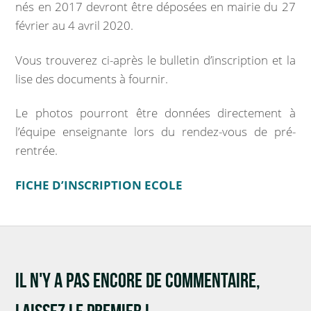
nés en 2017 devront être déposées en mairie du 27
Marchés publics
février au 4 avril 2020.
Intercommunalité
Vous trouverez ci-après le bulletin d’inscription et la
lise des documents à fournir.
VIE COMMUNALE
Le photos pourront être données directement à
École et organisation périscolaire
l’équipe enseignante lors du rendez-vous de pré-
rentrée.
Bibliothèque
FICHE D’INSCRIPTION ECOLE
Associations
Salle communale
CCAS
IL N'Y A PAS ENCORE DE COMMENTAIRE,
Aux alentours