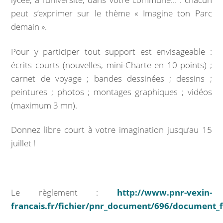
peut s’exprimer sur le thème « Imagine ton Parc
INFOS PRATIQUES
demain ».
Vos démarches
Pour y participer tout support est envisageable :
écrits courts (nouvelles, mini-Charte en 10 points) ;
Demande d’acte civil
carnet de voyage ; bandes dessinées ; dessins ;
peintures ; photos ; montages graphiques ; vidéos
Nouvel habitant
(maximum 3 mn).
VOS OUTILS
Donnez libre court à votre imagination jusqu’au 15
juillet !
Agenda
Espace documentaire
Le règlement :
http://www.pnr-vexin-
Catalogue de la bibliothèque
francais.fr/fichier/pnr_document/696/document_f