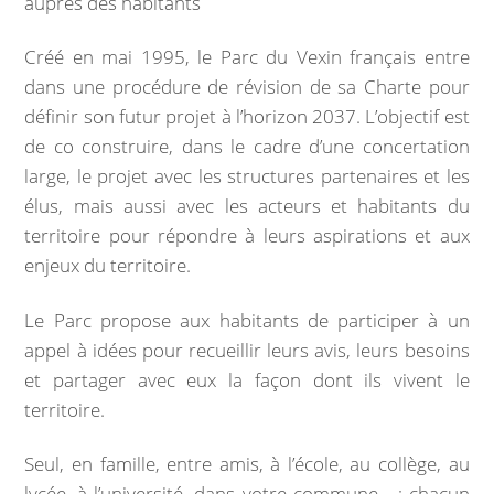
auprès des habitants
Marchés publics
Créé en mai 1995, le Parc du Vexin français entre
Intercommunalité
dans une procédure de révision de sa Charte pour
définir son futur projet à l’horizon 2037. L’objectif est
VIE COMMUNALE
de co construire, dans le cadre d’une concertation
large, le projet avec les structures partenaires et les
École et organisation périscolaire
élus, mais aussi avec les acteurs et habitants du
territoire pour répondre à leurs aspirations et aux
Bibliothèque
enjeux du territoire.
Associations
Le Parc propose aux habitants de participer à un
appel à idées pour recueillir leurs avis, leurs besoins
Salle communale
et partager avec eux la façon dont ils vivent le
territoire.
CCAS
Seul, en famille, entre amis, à l’école, au collège, au
Aux alentours
lycée, à l’université, dans votre commune… : chacun