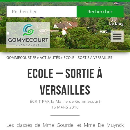
Rechercher
Le blog
GOMMECOURT.FR
»
ACTUALITÉS
»
ECOLE – SORTIE À VERSAILLES
LE VILLAGE
ECOLE – SORTIE À
Présentation de Gommecourt
VERSAILLES
Histoire de Gommecourt
ÉCRIT PAR la Mairie de Gommecourt
LA MUNICIPALITÉ
15 MARS 2016
Le Conseil municipal
Les classes de Mme Gourdel et Mme De Muynck