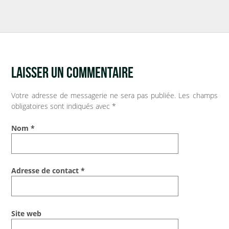
INFOS PRATIQUES
Vos démarches
LAISSER UN COMMENTAIRE
Demande d’acte civil
Votre adresse de messagerie ne sera pas publiée.
Les champs
Nouvel habitant
obligatoires sont indiqués avec
*
VOS OUTILS
Nom
*
Agenda
Adresse de contact
*
Espace documentaire
Catalogue de la bibliothèque
Site web