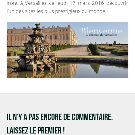
iront à Versailles ce jeudi 17 mars 2016 découvrir
Marchés publics
l’un des sites les plus prestigieux du monde.
Intercommunalité
VIE COMMUNALE
École et organisation périscolaire
Bibliothèque
Associations
Salle communale
CCAS
IL N'Y A PAS ENCORE DE COMMENTAIRE,
LAISSEZ LE PREMIER !
Aux alentours