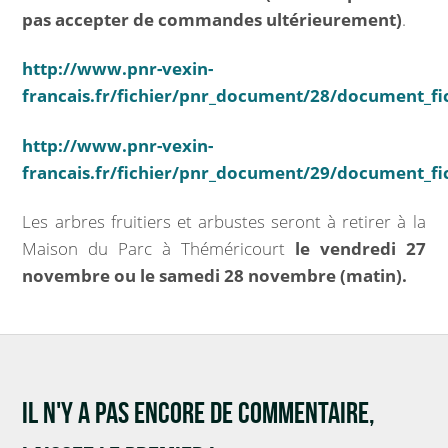
pas accepter de commandes ultérieurement)
.
INFOS PRATIQUES
http://www.pnr-vexin-
Vos démarches
francais.fr/fichier/pnr_document/28/document_fic
Demande d’acte civil
http://www.pnr-vexin-
francais.fr/fichier/pnr_document/29/document_fic
Nouvel habitant
Les arbres fruitiers et arbustes seront à retirer à la
VOS OUTILS
Maison du Parc à Théméricourt
le vendredi 27
novembre ou le samedi 28 novembre (matin).
Agenda
Espace documentaire
Catalogue de la bibliothèque
IL N'Y A PAS ENCORE DE COMMENTAIRE,