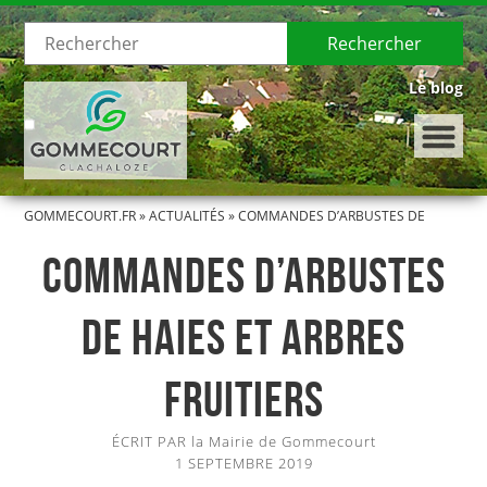
Rechercher
Le blog
GOMMECOURT.FR
»
ACTUALITÉS
»
COMMANDES D’ARBUSTES DE
LE VILLAGE
HAIES ET ARBRES FRUITIERS
COMMANDES D’ARBUSTES
Présentation de Gommecourt
DE HAIES ET ARBRES
Histoire de Gommecourt
FRUITIERS
LA MUNICIPALITÉ
ÉCRIT PAR la Mairie de Gommecourt
Le Conseil municipal
1 SEPTEMBRE 2019