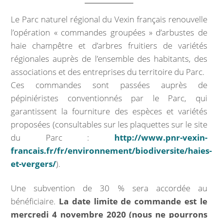
Marchés publics
Le Parc naturel régional du Vexin français renouvelle
l’opération « commandes groupées » d’arbustes de
Intercommunalité
haie champêtre et d’arbres fruitiers de variétés
VIE COMMUNALE
régionales auprès de l’ensemble des habitants, des
associations et des entreprises du territoire du Parc.
École et organisation périscolaire
Ces commandes sont passées auprès de
pépiniéristes conventionnés par le Parc, qui
Bibliothèque
garantissent la fourniture des espèces et variétés
proposées (consultables sur les plaquettes sur le site
Associations
du Parc :
http://www.pnr-vexin-
francais.fr/fr/environnement/biodiversite/haies-
Salle communale
et-vergers/
).
CCAS
Une subvention de 30 % sera accordée au
bénéficiaire.
La date limite de commande est le
Aux alentours
mercredi 4 novembre 2020
(nous ne pourrons