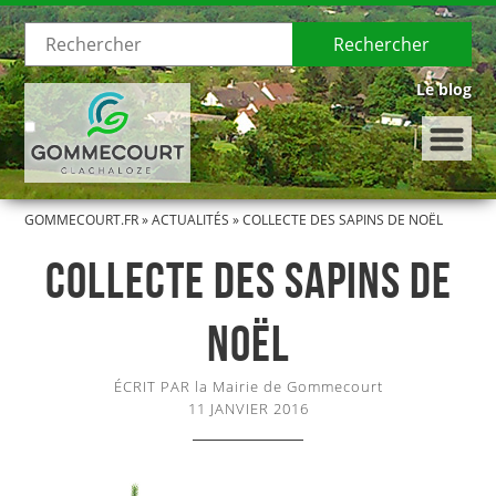
Rechercher
Le blog
GOMMECOURT.FR
»
ACTUALITÉS
»
COLLECTE DES SAPINS DE NOËL
LE VILLAGE
COLLECTE DES SAPINS DE
Présentation de Gommecourt
NOËL
Histoire de Gommecourt
ÉCRIT PAR la Mairie de Gommecourt
LA MUNICIPALITÉ
11 JANVIER 2016
Le Conseil municipal