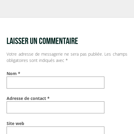
INFOS PRATIQUES
Vos démarches
LAISSER UN COMMENTAIRE
Demande d’acte civil
Votre adresse de messagerie ne sera pas publiée.
Les champs
Nouvel habitant
obligatoires sont indiqués avec
*
VOS OUTILS
Nom
*
Agenda
Adresse de contact
*
Espace documentaire
Catalogue de la bibliothèque
Site web