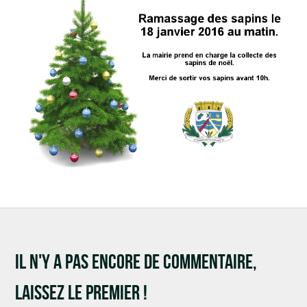
Marchés publics
Intercommunalité
VIE COMMUNALE
École et organisation périscolaire
Bibliothèque
Associations
Salle communale
IL N'Y A PAS ENCORE DE COMMENTAIRE,
CCAS
LAISSEZ LE PREMIER !
Aux alentours