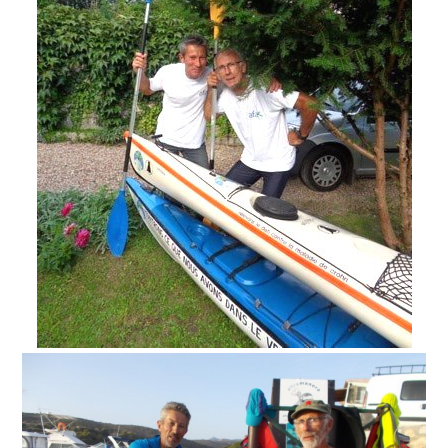
INFOS PRATIQUES
Vos démarches
Demande d’acte civil
Nouvel habitant
VOS OUTILS
Agenda
Espace documentaire
Catalogue de la bibliothèque