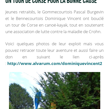
UN TOUR DE CORSE POUR LA BONNE CAUSE
Marchés publics
Jeunes retraités, le Gommecourtois Pascal Burgevin
Intercommunalité
et le Bennecourtois Dominique Vincent ont bouclé
un tour de Corse en canoë-kayak, tout en soutenant
VIE COMMUNALE
une association de lutte contre la maladie de Crohn.
École et organisation périscolaire
Voici quelques photos de leur exploit mais vous
pouvez retracer toute leur aventure et aussi faire un
Bibliothèque
don en suivant le lien ci-après
:
http://www.alvarum.com/dominiquevincent2
Associations
Salle communale
CCAS
Aux alentours