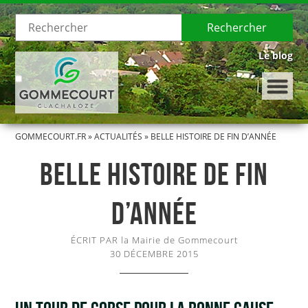
Rechercher
Le blog
GOMMECOURT.FR
»
ACTUALITÉS
»
BELLE HISTOIRE DE FIN D’ANNÉE
LE VILLAGE
BELLE HISTOIRE DE FIN
Présentation de Gommecourt
D’ANNÉE
Histoire de Gommecourt
ÉCRIT PAR la Mairie de Gommecourt
LA MUNICIPALITÉ
30 DÉCEMBRE 2015
Le Conseil municipal