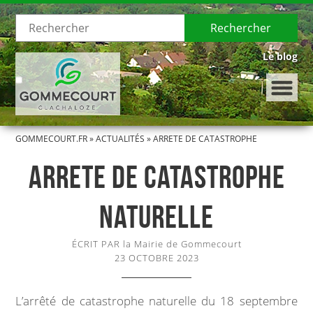
Rechercher
Le blog
GOMMECOURT.FR
»
ACTUALITÉS
»
ARRETE DE CATASTROPHE
LE VILLAGE
NATURELLE
ARRETE DE CATASTROPHE
Présentation de Gommecourt
NATURELLE
Histoire de Gommecourt
ÉCRIT PAR la Mairie de Gommecourt
LA MUNICIPALITÉ
23 OCTOBRE 2023
Le Conseil municipal
L’arrêté de catastrophe naturelle du 18 septembre