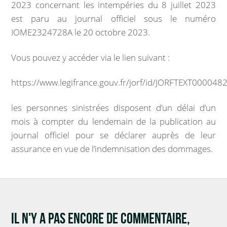
2023 concernant les intempéries du 8 juillet 2023
Marchés publics
est paru au journal officiel sous le numéro
IOME2324728A le 20 octobre 2023.
Intercommunalité
Vous pouvez y accéder via le lien suivant :
VIE COMMUNALE
https://www.legifrance.gouv.fr/jorf/id/JORFTEXT00004
École et organisation périscolaire
les personnes sinistrées disposent d’un délai d’un
Bibliothèque
mois à compter du lendemain de la publication au
journal officiel pour se déclarer auprès de leur
Associations
assurance en vue de l’indemnisation des dommages.
Salle communale
CCAS
IL N'Y A PAS ENCORE DE COMMENTAIRE,
Aux alentours