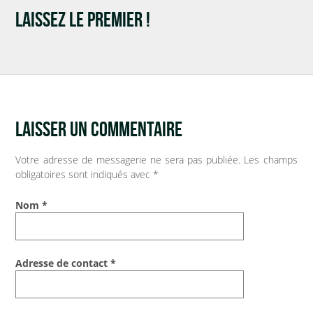
LAISSEZ LE PREMIER !
INFOS PRATIQUES
Vos démarches
Demande d’acte civil
LAISSER UN COMMENTAIRE
Nouvel habitant
Votre adresse de messagerie ne sera pas publiée.
Les champs
VOS OUTILS
obligatoires sont indiqués avec
*
Agenda
Nom
*
Espace documentaire
Adresse de contact
*
Catalogue de la bibliothèque