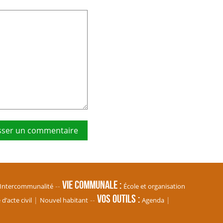
Vie communale
Intercommunalité
École et organisation
Vos Outils
’acte civil
Nouvel habitant
Agenda