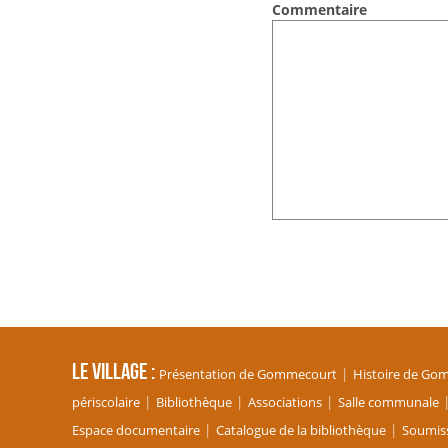
Commentaire
Le village
Présentation de Gommecourt
Histoire de Go
périscolaire
Bibliothèque
Associations
Salle communale
Espace documentaire
Catalogue de la bibliothèque
Soumiss