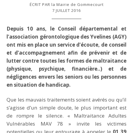
Marchés publics
ÉCRIT PAR la Mairie de Gommecourt
7 JUILLET 2016
Intercommunalité
Depuis 10 ans, le Conseil départemental et
VIE COMMUNALE
l’association gérontologique des Yvelines (AGY)
ont mis en place un service d’écoute, de conseil
École et organisation périscolaire
et d’accompagnement afin de prévenir et de
lutter contre toutes les formes de maltraitance
Bibliothèque
(physique, psychique, financière..) et de
négligences envers les seniors ou les personnes
Associations
en situation de handicap.
Salle communale
Que les mauvais traitements soient avérés ou qu’il
s’agisse d’un simple doute, le plus important est
CCAS
de rompre le silence. « Maltraitance Adultes
Vulnérables MAV 78 » invite les victimes
Aux alentours
potentielles ou leur entourage à appeler le
01 39