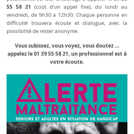
55 58 21
(coût d’un appel fixe), du lundi au
INFOS PRATIQUES
vendredi, de 9h30 à 12h30. Chaque personne en
difficulté trouvera écoute et dialogue, avec la
Vos démarches
possibilité de rester anonyme.
Demande d’acte civil
Vous subissez, vous voyez, vous doutez …
appelez le 01 39 55 58 21, un professionnel est à
Nouvel habitant
votre écoute.
VOS OUTILS
Agenda
Espace documentaire
Catalogue de la bibliothèque