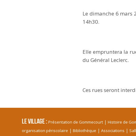
Le dimanche 6 mars 20
14h30.
Elle empruntera la rue
du Général Leclerc.
Ces rues seront inter
Le village
Présentation de Gommecourt
Histoire de G
organisation périscolaire
Bibliothèque
Associations
Sal