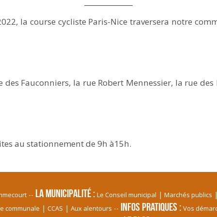
22, la course cycliste Paris-Nice traversera notre co
 des Fauconniers, la rue Robert Mennessier, la rue des E
dites au stationnement de 9h à15h.
La Municipalité
ommecourt
Le Conseil municipal
Marchés publics
Infos pratiques
le communale
CCAS
Aux alentours
Vos démar