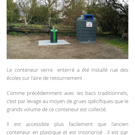
Marchés publics
Intercommunalité
VIE COMMUNALE
École et organisation périscolaire
Bibliothèque
Le conteneur verre enterré a été installé rue des
écoles sur l’aire de retournement .
Associations
Comme précédemment avec les bacs traditionnels,
Salle communale
c’est par levage au moyen de grues spécifiques que le
grands volume de ce conteneur est collecté.
CCAS
Il est accessible plus facilement que l’ancien
Aux alentours
conteneur en plastique et est insonorisé . Il est par