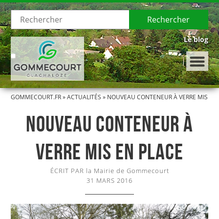
Rechercher
Le blog
GOMMECOURT.FR
»
ACTUALITÉS
»
NOUVEAU CONTENEUR À VERRE MIS
LE VILLAGE
EN PLACE
NOUVEAU CONTENEUR À
Présentation de Gommecourt
VERRE MIS EN PLACE
Histoire de Gommecourt
ÉCRIT PAR la Mairie de Gommecourt
LA MUNICIPALITÉ
31 MARS 2016
Le Conseil municipal