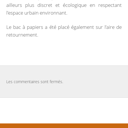
ailleurs plus discret et écologique en respectant
INFOS PRATIQUES
l’espace urbain environnant.
Vos démarches
Le bac à papiers a été placé également sur l’aire de
retournement.
Demande d’acte civil
Nouvel habitant
VOS OUTILS
Les commentaires sont fermés.
Agenda
Espace documentaire
Catalogue de la bibliothèque