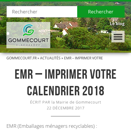
Rechercher
Le blog
GOMMECOURT.FR
»
ACTUALITÉS
»
EMR – IMPRIMER VOTRE
LE VILLAGE
CALENDRIER 2018
EMR – IMPRIMER VOTRE
Présentation de Gommecourt
CALENDRIER 2018
Histoire de Gommecourt
ÉCRIT PAR la Mairie de Gommecourt
LA MUNICIPALITÉ
22 DÉCEMBRE 2017
Le Conseil municipal
EMR (Emballages ménagers recyclables) :