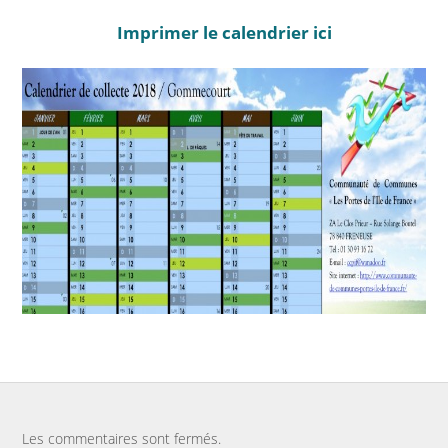
Marchés publics
Imprimer le calendrier ici
Intercommunalité
VIE COMMUNALE
École et organisation périscolaire
Bibliothèque
Associations
Salle communale
CCAS
Aux alentours
Les commentaires sont fermés.