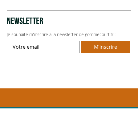
Marchés publics
NEWSLETTER
Intercommunalité
Je souhaite m'inscrire à la newsletter de gommecourt.fr !
VIE COMMUNALE
École et organisation périscolaire
Bibliothèque
Associations
Salle communale
CCAS
Aux alentours