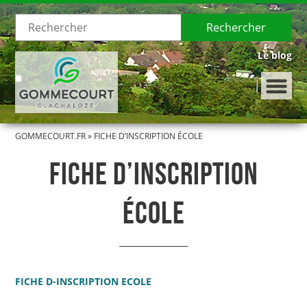
Rechercher
Le blog
GOMMECOURT.FR
»
FICHE D’INSCRIPTION ÉCOLE
LE VILLAGE
FICHE D’INSCRIPTION
Présentation de Gommecourt
ÉCOLE
Histoire de Gommecourt
LA MUNICIPALITÉ
Le Conseil municipal
FICHE D-INSCRIPTION ECOLE