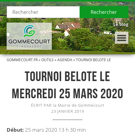
Rechercher
Le blog
GOMMECOURT.FR
»
OUTILS
»
AGENDA
»
TOURNOI BELOTE LE
LE VILLAGE
MERCREDI 25 MARS 2020
TOURNOI BELOTE LE
Présentation de Gommecourt
MERCREDI 25 MARS 2020
Histoire de Gommecourt
ÉCRIT PAR la Mairie de Gommecourt
LA MUNICIPALITÉ
23 JANVIER 2019
Le Conseil municipal
Début:
25 mars 2020 13 h 30 min