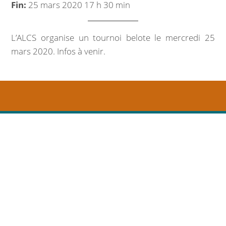
Fin:
25 mars 2020 17 h 30 min
Marchés publics
Intercommunalité
L’ALCS organise un tournoi belote le mercredi 25
mars 2020. Infos à venir.
VIE COMMUNALE
École et organisation périscolaire
Bibliothèque
Associations
Salle communale
CCAS
Aux alentours