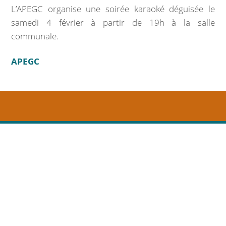
Marchés publics
L’APEGC organise une soirée karaoké déguisée le
samedi 4 février à partir de 19h à la salle
Intercommunalité
communale.
VIE COMMUNALE
APEGC
École et organisation périscolaire
Bibliothèque
Associations
Salle communale
CCAS
Aux alentours