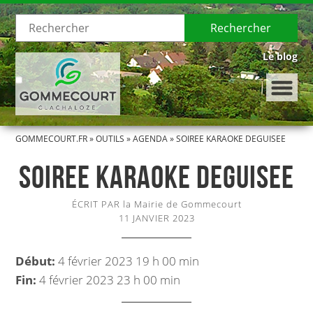
Rechercher
Le blog
GOMMECOURT.FR
»
OUTILS
»
AGENDA
»
SOIREE KARAOKE DEGUISEE
LE VILLAGE
SOIREE KARAOKE DEGUISEE
Présentation de Gommecourt
ÉCRIT PAR la Mairie de Gommecourt
Histoire de Gommecourt
11 JANVIER 2023
LA MUNICIPALITÉ
Début:
4 février 2023 19 h 00 min
Fin:
4 février 2023 23 h 00 min
Le Conseil municipal