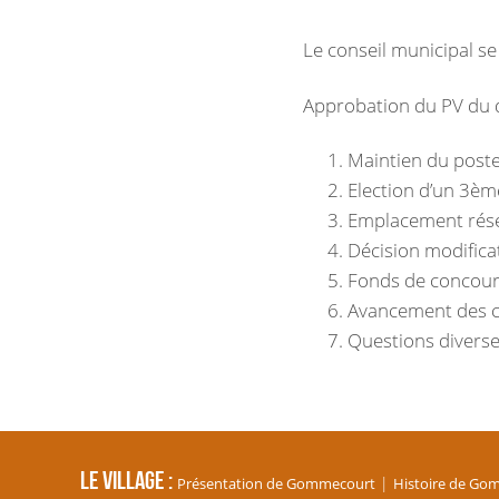
Le conseil municipal se
Approbation du PV du d
Maintien du post
Election d’un 3èm
Emplacement rése
Décision modifica
Fonds de concour
Avancement des 
Questions divers
Le village
Présentation de Gommecourt
Histoire de Go