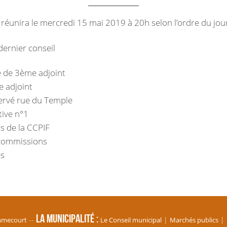
 réunira le mercredi 15 mai 2019 à 20h selon l’ordre du jour
ernier conseil
e de 3ème adjoint
e adjoint
rvé rue du Temple
tive n°1
s de la CCPIF
commissions
es
La Municipalité
mmecourt
Le Conseil municipal
Marchés publics