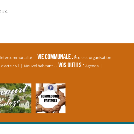
aux.
Vie communale
Intercommunalité
École et organisation
Vos Outils
’acte civil
Nouvel habitant
Agenda