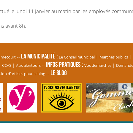
ctué le lundi 11 janvier au matin par les employés commun
ns avant 8h.
La Municipalité
mmecourt
Le Conseil municipal
Marchés publics
Infos pratiques
CCAS
Aux alentours
Vos démarches
Demande d
Le blog
ion d’articles pour le blog