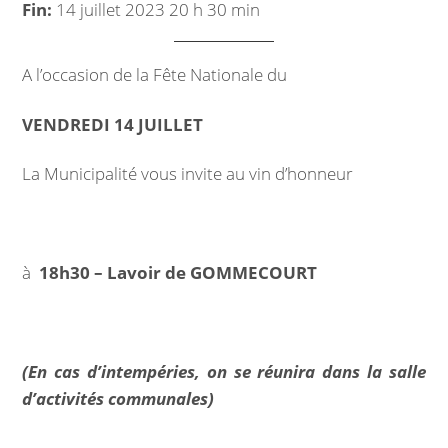
Fin:
14 juillet 2023 20 h 30 min
Marchés publics
Intercommunalité
A l’occasion de la Fête Nationale du
VIE COMMUNALE
VENDREDI 14 JUILLET
École et organisation périscolaire
La Municipalité vous invite au vin d’honneur
Bibliothèque
à
18h30 – Lavoir de GOMMECOURT
Associations
Salle communale
(En cas d’intempéries, on se réunira dans la salle
CCAS
d’activités communales)
Aux alentours