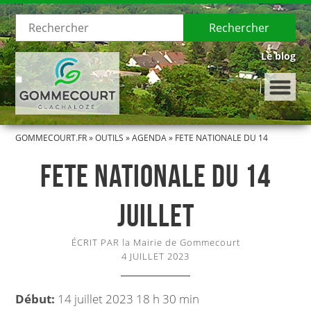
Rechercher
Le blog
GOMMECOURT.FR
»
OUTILS
»
AGENDA
»
FETE NATIONALE DU 14
LE VILLAGE
JUILLET
FETE NATIONALE DU 14
Présentation de Gommecourt
JUILLET
Histoire de Gommecourt
ÉCRIT PAR la Mairie de Gommecourt
LA MUNICIPALITÉ
4 JUILLET 2023
Le Conseil municipal
Début:
14 juillet 2023 18 h 30 min