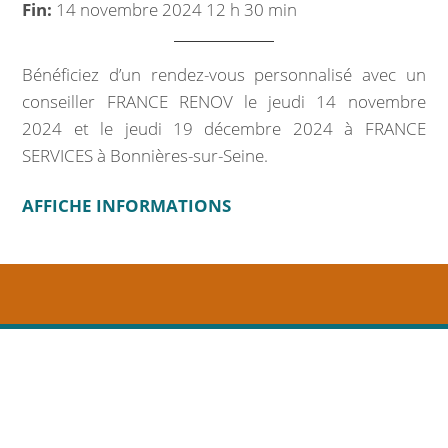
Fin:
14 novembre 2024 12 h 30 min
Marchés publics
Intercommunalité
Bénéficiez d’un rendez-vous personnalisé avec un
conseiller FRANCE RENOV le jeudi 14 novembre
VIE COMMUNALE
2024 et le jeudi 19 décembre 2024 à FRANCE
SERVICES à Bonnières-sur-Seine.
École et organisation périscolaire
AFFICHE INFORMATIONS
Bibliothèque
Associations
Salle communale
CCAS
Aux alentours