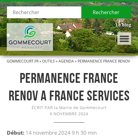
Rechercher
Le blog
GOMMECOURT.FR
»
OUTILS
»
AGENDA
»
PERMANENCE FRANCE RENOV
LE VILLAGE
A FRANCE SERVICES
PERMANENCE FRANCE
Présentation de Gommecourt
RENOV A FRANCE SERVICES
Histoire de Gommecourt
ÉCRIT PAR la Mairie de Gommecourt
LA MUNICIPALITÉ
6 NOVEMBRE 2024
Le Conseil municipal
Début:
14 novembre 2024 9 h 30 min