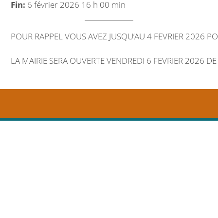
Fin:
6 février 2026 16 h 00 min
Marchés publics
Intercommunalité
POUR RAPPEL VOUS AVEZ JUSQU’AU 4 FEVRIER 2026 POU
VIE COMMUNALE
LA MAIRIE SERA OUVERTE VENDREDI 6 FEVRIER 2026 DE
École et organisation périscolaire
Bibliothèque
Associations
Salle communale
CCAS
Aux alentours