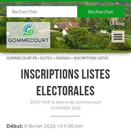
Rechercher
Le blog
GOMMECOURT.FR
»
OUTILS
»
AGENDA
»
INSCRIPTIONS LISTES
LE VILLAGE
ELECTORALES
INSCRIPTIONS LISTES
Présentation de Gommecourt
ELECTORALES
Histoire de Gommecourt
ÉCRIT PAR la Mairie de Gommecourt
LA MUNICIPALITÉ
4 FÉVRIER 2026
Le Conseil municipal
Début:
6 février 2026 14 h 00 min