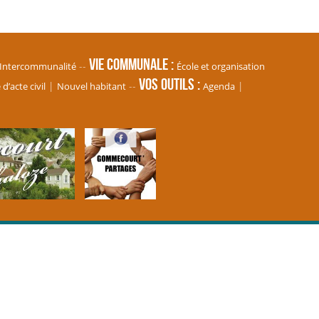
Vie communale
Intercommunalité
École et organisation
Vos Outils
’acte civil
Nouvel habitant
Agenda