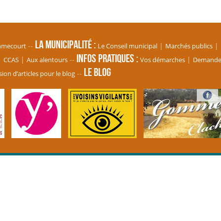
La Municipalité
mmecourt
Le Conseil municipal
Marchés publics
Infos pratiques
CCAS
Aux alentours
Vos démarches
Demande d
Le blog
ion d’articles pour le blog