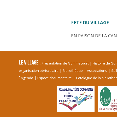
FETE DU VILLAGE
EN RAISON DE LA CAN
Le village
Présentation de Gommecourt
Histoire de G
organisation périscolaire
Bibliothèque
Associations
Sal
Agenda
Espace documentaire
Catalogue de la bibliothè