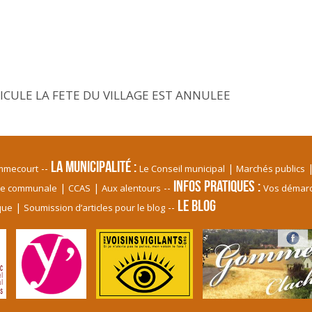
ICULE LA FETE DU VILLAGE EST ANNULEE
La Municipalité
ommecourt
Le Conseil municipal
Marchés publics
Infos pratiques
le communale
CCAS
Aux alentours
Vos démar
Le blog
que
Soumission d’articles pour le blog